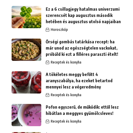
Ez a 6 csillagjegy hatalmas univerzumi
szerencsét kap augusztus második
hetében és augusztus utolsó napjaiban
Horoszkóp
Őrségi gombás tatárkása recept: ha
már unod az egészségtelen vackokat,
próbáld ki ezt a filléres paraszti ételt!
Receptek és konyha
A tökéletes meggy befőtt 4
aranyszabálya, ha ezeket betartod
mennyei lesz a végeredmény
Receptek és konyha
Pofon egyszerű, de működik: ettől lesz
hibátlan a meggyes gyümölcsleves!
Receptek és konyha