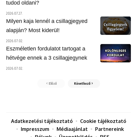
tudod oldani?
2026.07.27.
Milyen kaja lennél a csillagjegyed
alapján? Most kiderül!
2026.07.02.
Eszméletlen fordulatot tartogat a
hétvége ennek a 3 csillagjegynek
2026.07.02.
Előző
Következő
Adatkezelési tájékoztató
Cookie tájékoztató
Impresszum
Médiaajánlat
Partnereink
Rólunk
Üzenetküldés
RSS