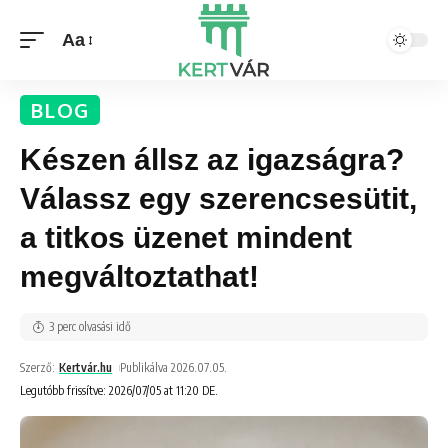
Aa
BLOG
Készen állsz az igazságra?
Válassz egy szerencsesütit,
a titkos üzenet mindent
megváltoztathat!
3 perc olvasási idő
Szerző:
Kertvár.hu
Publikálva 2026.07.05.
Legutóbb frissítve: 2026/07/05 at 11:20 DE.