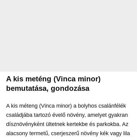
A kis meténg (Vinca minor)
bemutatása, gondozása
A kis méteng (Vinca minor) a bolyhos csalánfélék
családjába tartozó évelő növény, amelyet gyakran
dísznövényként ültetnek kertekbe és parkokba. Az
alacsony termetű, cserjeszerű növény kék vagy lila