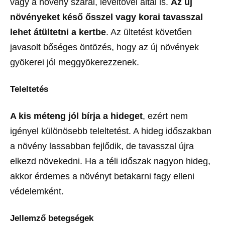
vagy a növény szárai, levéltövei által is.
Az új
növényeket késő ősszel vagy korai tavasszal
lehet átültetni a kertbe
. Az ültetést követően
javasolt bőséges öntözés, hogy az új növények
gyökerei jól meggyökerezzenek.
Teleltetés
A kis méteng jól bírja a hideget
, ezért nem
igényel különösebb teleltetést. A hideg időszakban
a növény lassabban fejlődik, de tavasszal újra
elkezd növekedni. Ha a téli időszak nagyon hideg,
akkor érdemes a növényt betakarni fagy elleni
védelemként.
Jellemző betegségek