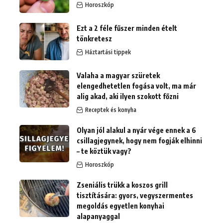
Horoszkóp
Ezt a 2 féle fűszer minden ételt
tönkretesz
Háztartási tippek
Valaha a magyar szüretek
elengedhetetlen fogása volt, ma már
alig akad, aki ilyen szokott főzni
Receptek és konyha
Olyan jól alakul a nyár vége ennek a 6
csillagjegynek, hogy nem fogják elhinni
– te köztük vagy?
Horoszkóp
Zseniális trükk a koszos grill
tisztítására: gyors, vegyszermentes
megoldás egyetlen konyhai
alapanyaggal