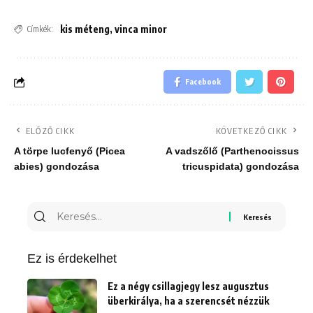
kis méteng
,
vinca minor
Címkék:
Facebook
ELŐZŐ CIKK
KÖVETKEZŐ CIKK
A törpe lucfenyő (Picea
A vadszőlő (Parthenocissus
abies) gondozása
tricuspidata) gondozása
Keresés
erre:
Ez is érdekelhet
Ez a négy csillagjegy lesz augusztus
überkirálya, ha a szerencsét nézzük