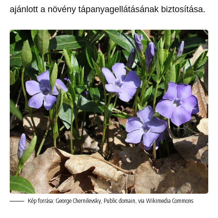
ajánlott a növény tápanyagellátásának biztosítása.
Kép forrása: George Chernilevsky, Public domain, via Wikimedia Commons