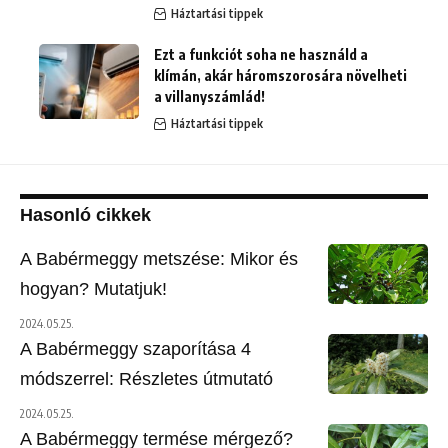
Háztartási tippek
Ezt a funkciót soha ne használd a
klímán, akár háromszorosára növelheti
a villanyszámlád!
Háztartási tippek
Hasonló cikkek
A Babérmeggy metszése: Mikor és
hogyan? Mutatjuk!
2024.05.25.
A Babérmeggy szaporítása 4
módszerrel: Részletes útmutató
2024.05.25.
A Babérmeggy termése mérgező?