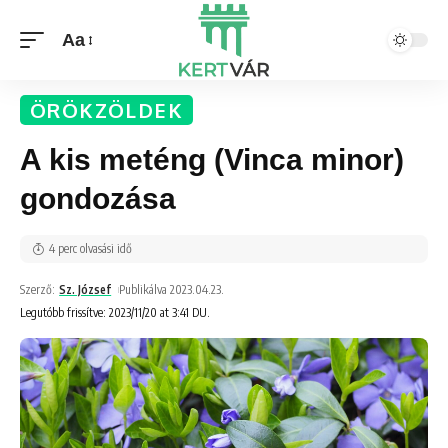
Aa
ÖRÖKZÖLDEK
A kis meténg (Vinca minor)
gondozása
4 perc olvasási idő
Szerző:
Sz. József
Publikálva 2023.04.23.
Legutóbb frissítve: 2023/11/20 at 3:41 DU.