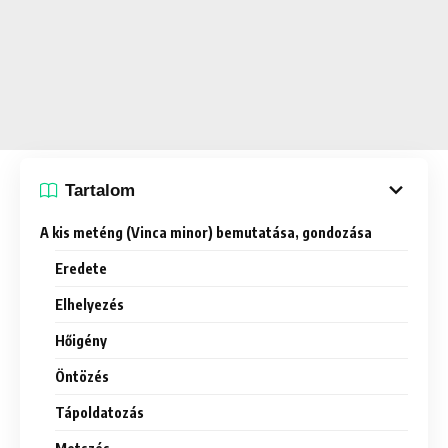
Tartalom
A kis meténg (Vinca minor) bemutatása, gondozása
Eredete
Elhelyezés
Hőigény
Öntözés
Tápoldatozás