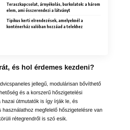
Teraszkapcsolat, árnyékolás, burkolatok: a három
elem, ami összerendezi a látványt
Tipikus kerti elrendezések, amelyeknél a
konténerház valóban hozzáad a telekhez
arát, és hol érdemes kezdeni?
vicspaneles jellegű, modulárisan bővíthető
hetőség és a korszerű hőszigetelési
hazai útmutatók is így írják le, és
 használathoz megfelelő hőszigetelésre van
üli rétegrendről is szó esik.