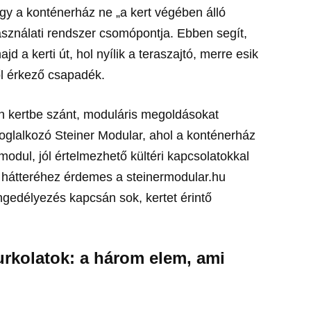
hogy a konténerház ne „a kert végében álló
sználati rendszer csomópontja. Ebben segít,
 a kerti út, hol nyílik a teraszajtó, merre esik
ől érkező csapadék.
en kertbe szánt, moduláris megoldásokat
oglalkozó Steiner Modular, ahol a konténerház
modul, jól értelmezhető kültéri kapcsolatokkal
ti hátteréhez érdemes a steinermodular.hu
 engedélyezés kapcsán sok, kertet érintő
urkolatok: a három elem, ami