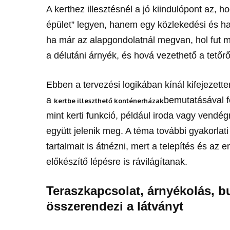
A kerthez illesztésnél a jó kiindulópont az, 
épület” legyen, hanem egy közlekedési és ha
ha már az alapgondolatnál megvan, hol fut majd
a délutáni árnyék, és hová vezethető a tetőr
Ebben a tervezési logikában kínál kifejezett
a
bemutatásával f
kertbe illeszthető konténerházak
mint kerti funkció, például iroda vagy vendég
együtt jelenik meg. A téma további gyakorla
tartalmait is átnézni, mert a telepítés és az
előkészítő lépésre is rávilágítanak.
Teraszkapcsolat, árnyékolás, b
összerendezi a látványt