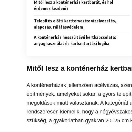
Mitől lesz a konténerház kertbarát, és hol
érdemes kezdeni?
Telepítés előtti kerttervezés: vízelvezetés,
alapozás, rálátásvédelem
A konténerház hosszú távú kertkapcsolata:
anyaghasználat és karbantartási logika
Mitől lesz a konténerház kertb
A konténerházak jellemzően acélvázas, szend
építmények, amelyeket sokan a gyors telepít
megoldások miatt választanak. A kategóriát a 
rendszeresen kiemelik, hogy a négyévszakos
szükség, a gyakorlatban gyakran 20–25 cm kör