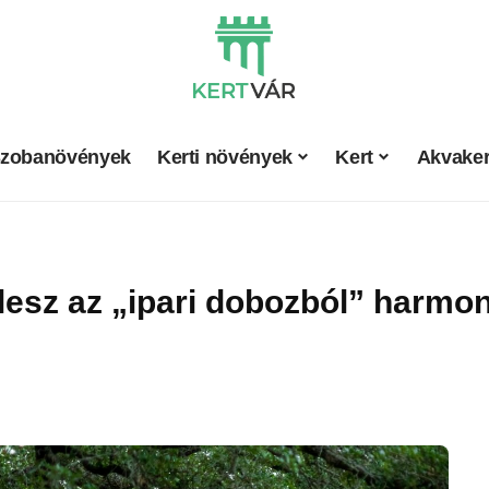
zobanövények
Kerti növények
Kert
Akvaker
lesz az „ipari dobozból” harmoni