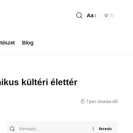
Aa
tészet
Blog
kus kültéri élettér
7 perc olvasási idő
Keresés