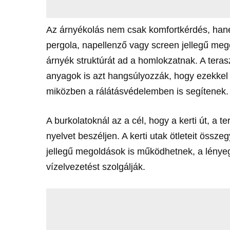
Az árnyékolás nem csak komfortkérdés, hane
pergola, napellenző vagy screen jellegű mego
árnyék struktúrát ad a homlokzatnak. A teras
anyagok is azt hangsúlyozzák, hogy ezekkel a 
miközben a rálátásvédelemben is segítenek.
A burkolatoknál az a cél, hogy a kerti út, a 
nyelvet beszéljen. A kerti utak ötleteit össze
jellegű megoldások is működhetnek, a lényeg 
vízelvezetést szolgálják.