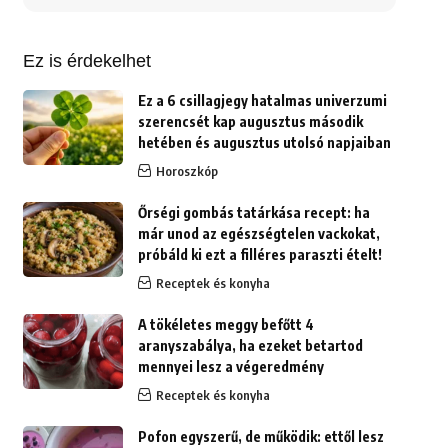
erre:
Ez is érdekelhet
Ez a 6 csillagjegy hatalmas univerzumi
szerencsét kap augusztus második
hetében és augusztus utolsó napjaiban
Horoszkóp
Őrségi gombás tatárkása recept: ha
már unod az egészségtelen vackokat,
próbáld ki ezt a filléres paraszti ételt!
Receptek és konyha
A tökéletes meggy befőtt 4
aranyszabálya, ha ezeket betartod
mennyei lesz a végeredmény
Receptek és konyha
Pofon egyszerű, de működik: ettől lesz