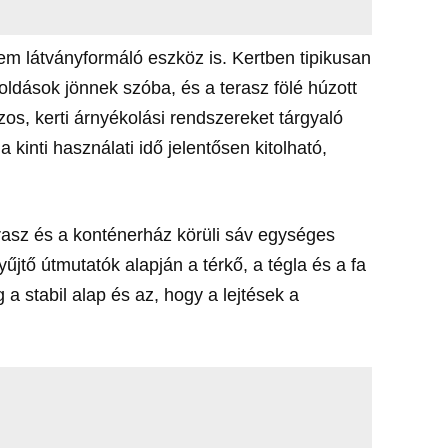
m látványformáló eszköz is. Kertben tipikusan
ldások jönnek szóba, és a terasz fölé húzott
zos, kerti árnyékolási rendszereket tárgyaló
kinti használati idő jelentősen kitolható,
terasz és a konténerház körüli sáv egységes
gyűjtő útmutatók alapján a térkő, a tégla és a fa
a stabil alap és az, hogy a lejtések a