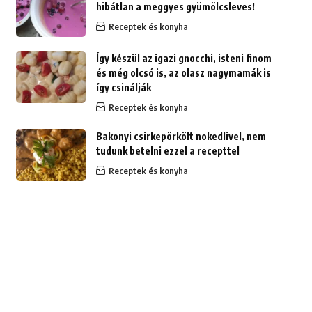
hibátlan a meggyes gyümölcsleves!
Receptek és konyha
Így készül az igazi gnocchi, isteni finom
és még olcsó is, az olasz nagymamák is
így csinálják
Receptek és konyha
Bakonyi csirkepörkölt nokedlivel, nem
tudunk betelni ezzel a recepttel
Receptek és konyha