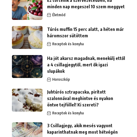
Ez történik a szervezetedben, ha
minden nap megeszel 10 szem meggyet
Életmód
Túrós muffin 15 perc alatt, a héten már
háromszor sütöttem
Receptek és konyha
Ha jót akarsz magadnak, menekülj ettől
a 4 csillagjegytől, mert ők igazi
slupákok
Horoszkóp
Juhtúrós sztrapacska, pirított
szalonnával meghintve és nyakon
öntve tejföllel! Ki szereti?
Receptek és konyha
3 Csillagjegy, akik mesés vagyont
kaparinthatnak meg most hétvégén