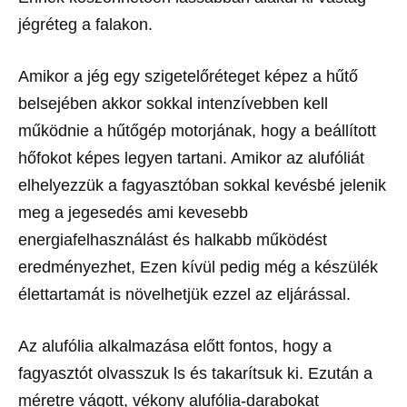
jégréteg a falakon.
Amikor a jég egy szigetelőréteget képez a hűtő
belsejében akkor sokkal intenzívebben kell
működnie a hűtőgép motorjának, hogy a beállított
hőfokot képes legyen tartani. Amikor az alufóliát
elhelyezzük a fagyasztóban sokkal kevésbé jelenik
meg a jegesedés ami kevesebb
energiafelhasználást és halkabb működést
eredményezhet, Ezen kívül pedig még a készülék
élettartamát is növelhetjük ezzel az eljárással.
Az alufólia alkalmazása előtt fontos, hogy a
fagyasztót olvasszuk ls és takarítsuk ki. Ezután a
méretre vágott, vékony alufólia-darabokat