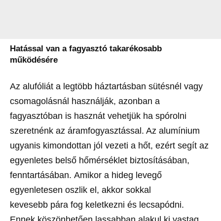
Hatással van a fagyasztó takarékosabb
működésére
Az alufóliát a legtöbb háztartásban sütésnél vagy
csomagolásnál használják, azonban a
fagyasztóban is hasznát vehetjük ha spórolni
szeretnénk az áramfogyasztással. Az alumínium
ugyanis kimondottan jól vezeti a hőt, ezért segít az
egyenletes belső hőmérséklet biztosításában,
fenntartásában. Amikor a hideg levegő
egyenletesen oszlik el, akkor sokkal
kevesebb pára fog keletkezni és lecsapódni.
Ennek köszönhetően lassabban alakul ki vastag