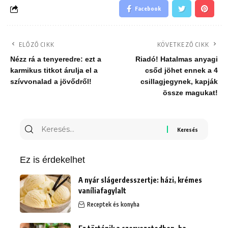
Facebook
ELŐZŐ CIKK
KÖVETKEZŐ CIKK
Nézz rá a tenyeredre: ezt a
Riadó! Hatalmas anyagi
karmikus titkot árulja el a
csőd jöhet ennek a 4
szívvonalad a jövődről!
csillagjegynek, kapják
össze magukat!
Keresés
erre:
Ez is érdekelhet
A nyár slágerdesszertje: házi, krémes
vaníliafagylalt
Receptek és konyha