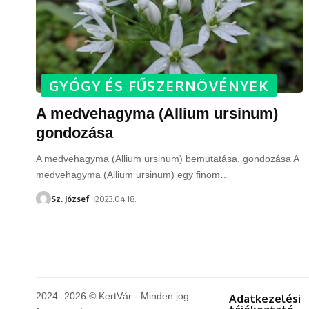
GYÓGY ÉS FŰSZERNÖVÉNYEK
A medvehagyma (Allium ursinum)
gondozása
A medvehagyma (Allium ursinum) bemutatása, gondozása A
medvehagyma (Allium ursinum) egy finom
…
Sz. József
2023.04.18.
2024 -2026 © KertVár - Minden jog
Adatkezelési