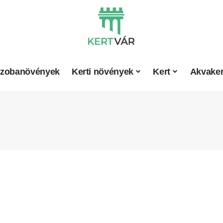
zobanövények
Kerti növények
Kert
Akvaker