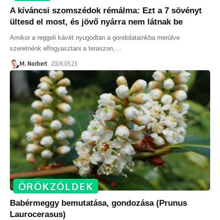
A kíváncsi szomszédok rémálma: Ezt a 7 sövényt
ültesd el most, és jövő nyárra nem látnak be
Amikor a reggeli kávét nyugodtan a gondolatainkba merülve
szeretnénk elfogyasztani a teraszon,
…
M. Norbert
2026.05.23.
ÖRÖKZÖLDEK
Babérmeggy bemutatása, gondozása (Prunus
Laurocerasus)