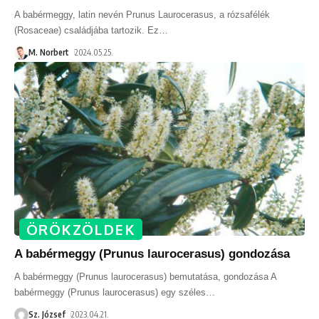
A babérmeggy, latin nevén Prunus Laurocerasus, a rózsafélék
(Rosaceae) családjába tartozik. Ez
…
M. Norbert
2024.05.25.
ÖRÖKZÖLDEK
A babérmeggy (Prunus laurocerasus) gondozása
A babérmeggy (Prunus laurocerasus) bemutatása, gondozása A
babérmeggy (Prunus laurocerasus) egy széles
…
Sz. József
2023.04.21.