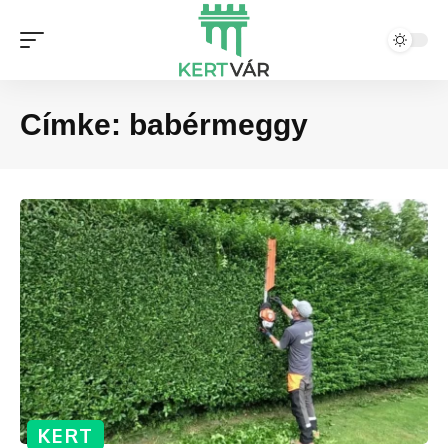
Címke:
babérmeggy
KERT