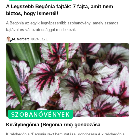
A Legszebb Begónia fajták: 7 fajta, amit nem
biztos, hogy ismertél!
A Begónia az egyik legnépszerűbb szobanövény, amely számos
fajtával és változatossággal rendelkezik.
…
M. Norbert
2024.02.23.
SZOBANÖVÉNYEK
Királybegónia (Begonia rex) gondozása
Királybegónia (Begonia rex) bemutatása, gondozása A királybegónia,