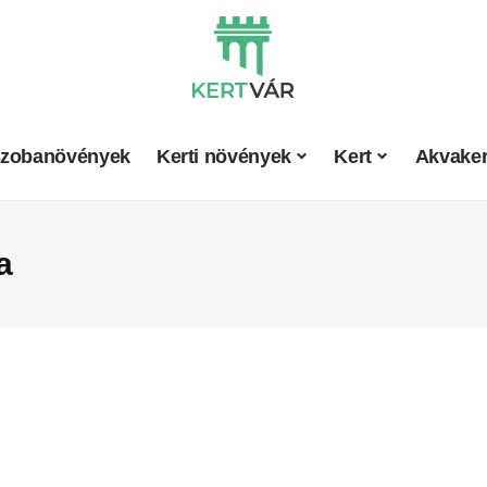
zobanövények
Kerti növények
Kert
Akvaker
a