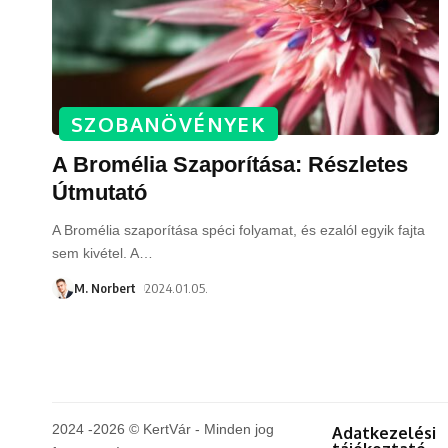
SZOBANÖVÉNYEK
A Bromélia Szaporítása: Részletes
Útmutató
A Bromélia szaporítása spéci folyamat, és ezalól egyik fajta
sem kivétel. A
…
M. Norbert
2024.01.05.
2024 -2026 © KertVár - Minden jog
Adatkezelési