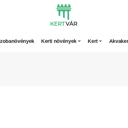
zobanövények
Kerti növények
Kert
Akvaker