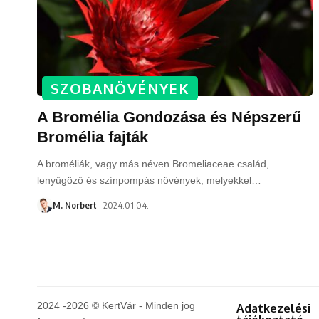
SZOBANÖVÉNYEK
A Bromélia Gondozása és Népszerű
Bromélia fajták
A broméliák, vagy más néven Bromeliaceae család,
lenyűgöző és színpompás növények, melyekkel
…
M. Norbert
2024.01.04.
2024 -2026 © KertVár - Minden jog
Adatkezelési