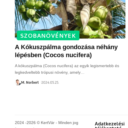
SZOBANÖVÉNYEK
A Kókuszpálma gondozása néhány
lépésben (Cocos nucifera)
A kókuszpálma (Cocos nucifera) az egyik legismertebb és
legkedveltebb trópusi növény, amely
…
M. Norbert
2024.05.25.
2024 -2026 © KertVár - Minden jog
Adatkezelési