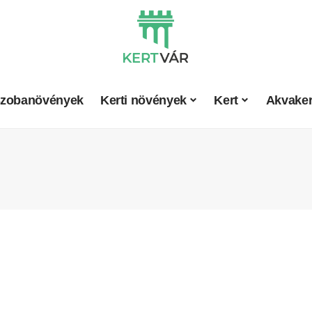
zobanövények
Kerti növények
Kert
Akvaker