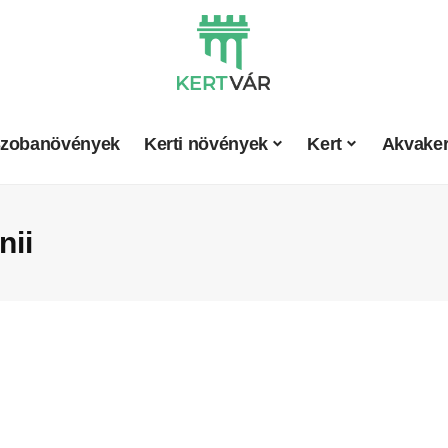
zobanövények
Kerti növények
Kert
Akvaker
nii