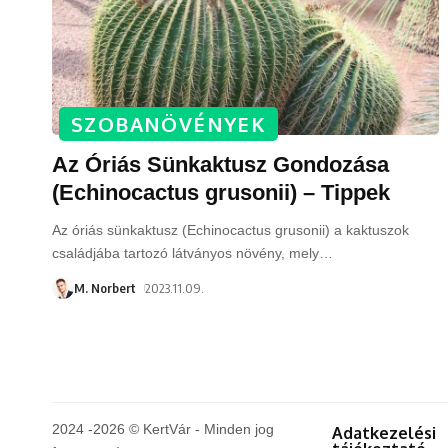
SZOBANÖVÉNYEK
Az Óriás Sünkaktusz Gondozása
(Echinocactus grusonii) – Tippek
Az óriás sünkaktusz (Echinocactus grusonii) a kaktuszok
családjába tartozó látványos növény, mely
…
M. Norbert
2023.11.09.
2024 -2026 © KertVár - Minden jog
Adatkezelési