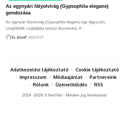
Az egynyári fátyolvirág (Gypsophila elegans)
gondozása
Az egynyári fátyolvirág (Gypsophila elegans) egy lágyszárú,
szegfűfélék családjába tartozó dísznövény. A
…
Sz. József
2024.01.27.
Adatkezelési tájékoztató
Cookie tájékoztató
Impresszum
Médiaajánlat
Partnereink
Rólunk
Üzenetküldés
RSS
2024 -2026 © KertVár - Minden jog fenntartva!