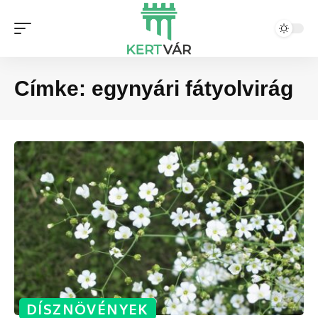
Címke:
egynyári fátyolvirág
DÍSZNÖVÉNYEK