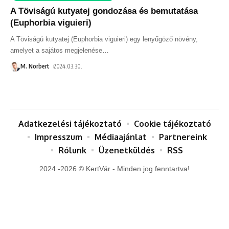
A Töviságú kutyatej gondozása és bemutatása
(Euphorbia viguieri)
A Töviságú kutyatej (Euphorbia viguieri) egy lenyűgöző növény,
amelyet a sajátos megjelenése
…
M. Norbert
2024.03.30.
Adatkezelési tájékoztató
Cookie tájékoztató
Impresszum
Médiaajánlat
Partnereink
Rólunk
Üzenetküldés
RSS
2024 -2026 © KertVár - Minden jog fenntartva!