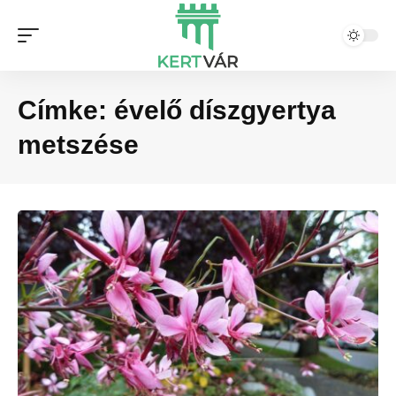
Címke:
évelő díszgyertya
metszése