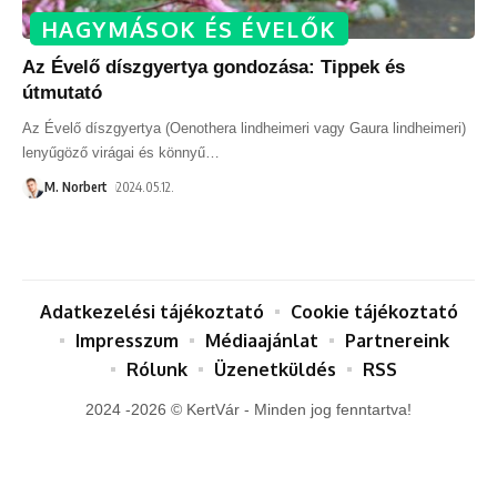
HAGYMÁSOK ÉS ÉVELŐK
Az Évelő díszgyertya gondozása: Tippek és
útmutató
Az Évelő díszgyertya (Oenothera lindheimeri vagy Gaura lindheimeri)
lenyűgöző virágai és könnyű
…
M. Norbert
2024.05.12.
Adatkezelési tájékoztató
Cookie tájékoztató
Impresszum
Médiaajánlat
Partnereink
Rólunk
Üzenetküldés
RSS
2024 -2026 © KertVár - Minden jog fenntartva!