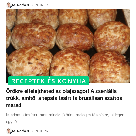
M. Norbert
2026.07.07.
RECEPTEK ÉS KONYHA
Örökre elfelejtheted az olajszagot! A zseniális
trükk, amitől a tepsis fasírt is brutálisan szaftos
marad
Imádom a fasírtot, mert mindig jó ötlet: melegen főzelékre, hidegen
egy jó
…
M. Norbert
2026.05.26.