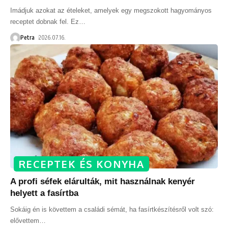
Imádjuk azokat az ételeket, amelyek egy megszokott hagyományos
receptet dobnak fel. Ez
…
Petra
2026.07.16.
RECEPTEK ÉS KONYHA
A profi séfek elárulták, mit használnak kenyér
helyett a fasírtba
Sokáig én is követtem a családi sémát, ha fasírtkészítésről volt szó:
elővettem
…