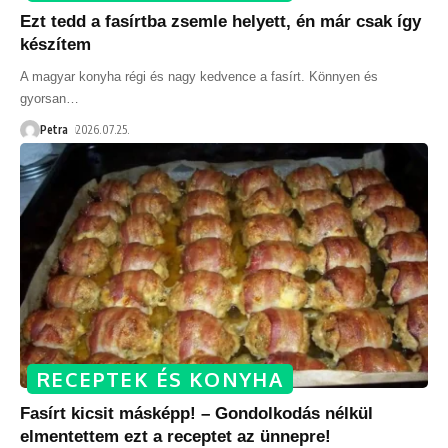
Ezt tedd a fasírtba zsemle helyett, én már csak így
készítem
A magyar konyha régi és nagy kedvence a fasírt. Könnyen és
gyorsan
…
Petra
2026.07.25.
RECEPTEK ÉS KONYHA
Fasírt kicsit másképp! – Gondolkodás nélkül
elmentettem ezt a receptet az ünnepre!