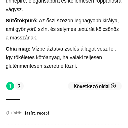
ünnepire, elegánsabbra és kellemesen roppanósra
vágysz.
Sütőtökpüré:
Az őszi szezon legnagyobb királya,
ami gyönyörű színt és selymes textúrát kölcsönöz
a masszának.
Chia mag:
Vízbe áztatva zselés állagot vesz fel,
így tökéletes kötőanyag, ha valaki teljesen
gluténmentesen szeretne főzni.
1
2
Következő oldal
fasírt
,
recept
Címkék: