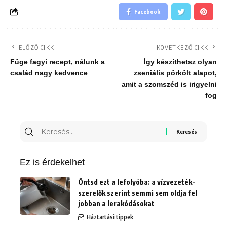
Facebook
ELŐZŐ CIKK
KÖVETKEZŐ CIKK
Füge fagyi recept, nálunk a
Így készíthetsz olyan
család nagy kedvence
zseniális pörkölt alapot,
amit a szomszéd is irigyelni
fog
Keresés
erre:
Ez is érdekelhet
Öntsd ezt a lefolyóba: a vízvezeték-
szerelők szerint semmi sem oldja fel
jobban a lerakódásokat
Háztartási tippek