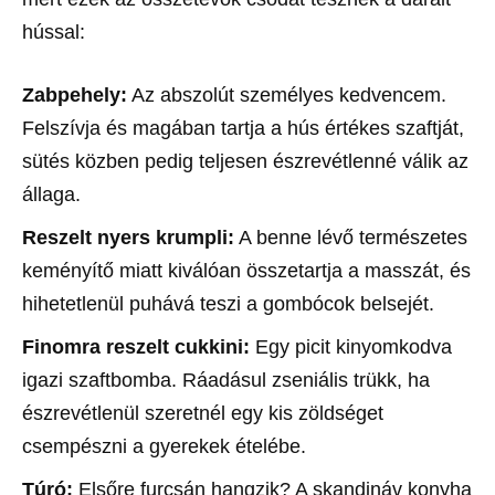
hússal:
Zabpehely:
Az abszolút személyes kedvencem.
Felszívja és magában tartja a hús értékes szaftját,
sütés közben pedig teljesen észrevétlenné válik az
állaga.
Reszelt nyers krumpli:
A benne lévő természetes
keményítő miatt kiválóan összetartja a masszát, és
hihetetlenül puhává teszi a gombócok belsejét.
Finomra reszelt cukkini:
Egy picit kinyomkodva
igazi szaftbomba. Ráadásul zseniális trükk, ha
észrevétlenül szeretnél egy kis zöldséget
csempészni a gyerekek ételébe.
Túró:
Elsőre furcsán hangzik? A skandináv konyha