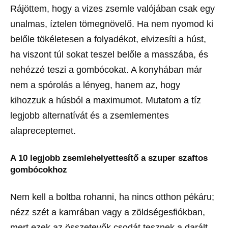
Rájöttem, hogy a vizes zsemle valójában csak egy
unalmas, íztelen tömegnövelő. Ha nem nyomod ki
belőle tökéletesen a folyadékot, elvizesíti a húst,
ha viszont túl sokat teszel belőle a masszába, és
nehézzé teszi a gombócokat. A konyhában már
nem a spórolás a lényeg, hanem az, hogy
kihozzuk a húsból a maximumot. Mutatom a tíz
legjobb alternatívát és a zsemlementes
alapreceptemet.
A 10 legjobb zsemlehelyettesítő a szuper szaftos
gombócokhoz
Nem kell a boltba rohanni, ha nincs otthon pékáru;
nézz szét a kamrában vagy a zöldségesfiókban,
mert ezek az összetevők csodát tesznek a darált