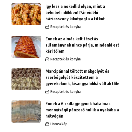
Így lesz a nokedlid olyan, mint a
békebeli időkben! Pár vidéki
háziasszony kikotyogta a titkot
Receptek és konyha
Ennek az almás kelt tésztás
süteménynek nincs párja, mindenki ezt
kéri tőlem
Receptek és konyha
Marcipánnal töltött mákgolyót és
zserbógolyót készítettem a
gyerekeknek, kisangyalokká váltak tőle
Receptek és konyha
Ennek a 6 csillagjegynek hatalmas
mennyiségű pénzeső hullik a nyakába a
hétvégén
Horoszkóp