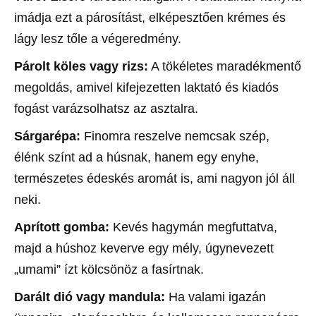
imádja ezt a párosítást, elképesztően krémes és
lágy lesz tőle a végeredmény.
Párolt köles vagy rizs:
A tökéletes maradékmentő
megoldás, amivel kifejezetten laktató és kiadós
fogást varázsolhatsz az asztalra.
Sárgarépa:
Finomra reszelve nemcsak szép,
élénk színt ad a húsnak, hanem egy enyhe,
természetes édeskés aromát is, ami nagyon jól áll
neki.
Aprított gomba:
Kevés hagymán megfuttatva,
majd a húshoz keverve egy mély, úgynevezett
„umami” ízt kölcsönöz a fasírtnak.
Darált dió vagy mandula:
Ha valami igazán