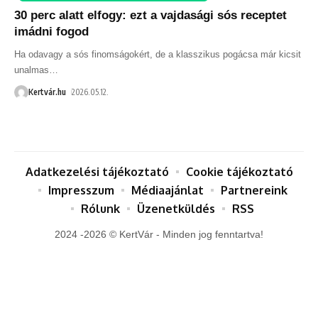
30 perc alatt elfogy: ezt a vajdasági sós receptet
imádni fogod
Ha odavagy a sós finomságokért, de a klasszikus pogácsa már kicsit
unalmas
…
Kertvár.hu
2026.05.12.
Adatkezelési tájékoztató
Cookie tájékoztató
Impresszum
Médiaajánlat
Partnereink
Rólunk
Üzenetküldés
RSS
2024 -2026 © KertVár - Minden jog fenntartva!