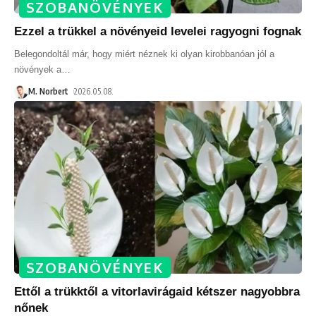
SZOBANÖVÉNYEK
Ezzel a trükkel a növényeid levelei ragyogni fognak
Belegondoltál már, hogy miért néznek ki olyan kirobbanóan jól a
növények a
…
M. Norbert
2026.05.08.
SZOBANÖVÉNYEK
Ettől a trükktől a vitorlavirágaid kétszer nagyobbra
nőnek