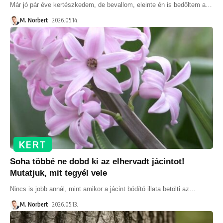
Már jó pár éve kertészkedem, de bevallom, eleinte én is bedőltem a
…
M. Norbert
2026.05.14.
KERT
Soha többé ne dobd ki az elhervadt jácintot!
Mutatjuk, mit tegyél vele
Nincs is jobb annál, mint amikor a jácint bódító illata betölti az
…
M. Norbert
2026.05.13.