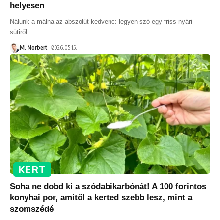
helyesen
Nálunk a málna az abszolút kedvenc: legyen szó egy friss nyári
sütiről,
…
M. Norbert
2026.05.15.
KERT
Soha ne dobd ki a szódabikarbónát! A 100 forintos
konyhai por, amitől a kerted szebb lesz, mint a
szomszédé