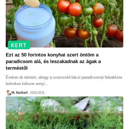
KERT
Ezt az 50 forintos konyhai szert öntöm a
paradicsom alá, és leszakadnak az ágak a
terméstől
Éveken át néztem, ahogy a szomszéd bácsi paradicsomai feleakkora
bokrokon kétszer annyi
…
M. Norbert
2026.05.12.