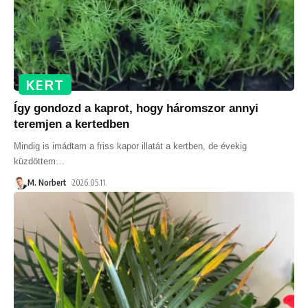
KERT
Így gondozd a kaprot, hogy háromszor annyi
teremjen a kertedben
Mindig is imádtam a friss kapor illatát a kertben, de évekig
küzdöttem
…
M. Norbert
2026.05.11.