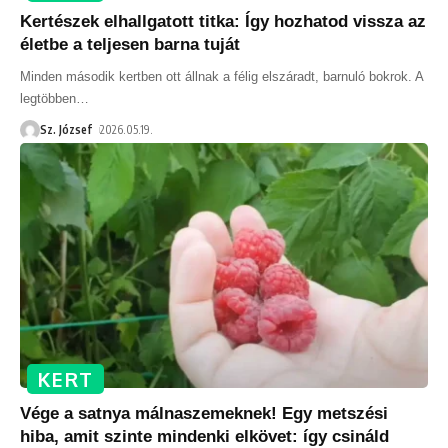
Kertészek elhallgatott titka: Így hozhatod vissza az
életbe a teljesen barna tuját
Minden második kertben ott állnak a félig elszáradt, barnuló bokrok. A
legtöbben
…
Sz. József
2026.05.19.
KERT
Vége a satnya málnaszemeknek! Egy metszési
hiba, amit szinte mindenki elkövet: így csináld