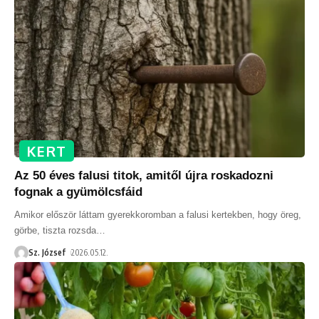
KERT
Az 50 éves falusi titok, amitől újra roskadozni
fognak a gyümölcsfáid
Amikor először láttam gyerekkoromban a falusi kertekben, hogy öreg,
görbe, tiszta rozsda
…
Sz. József
2026.05.12.