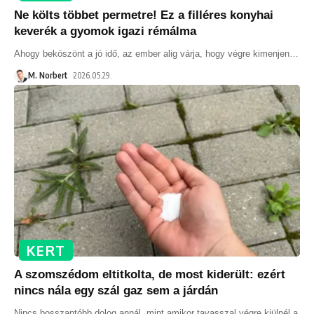
Ne költs többet permetre! Ez a filléres konyhai
keverék a gyomok igazi rémálma
Ahogy beköszönt a jó idő, az ember alig várja, hogy végre kimenjen
…
M. Norbert
2026.05.29.
KERT
A szomszédom eltitkolta, de most kiderült: ezért
nincs nála egy szál gaz sem a járdán
Nincs bosszantóbb dolog annál, mint amikor tavasszal végre kiülnél a