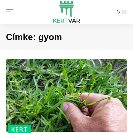
Címke:
gyom
KERT