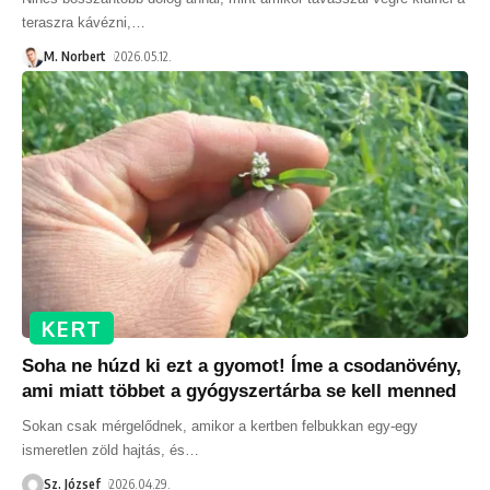
teraszra kávézni,
…
M. Norbert
2026.05.12.
KERT
Soha ne húzd ki ezt a gyomot! Íme a csodanövény,
ami miatt többet a gyógyszertárba se kell menned
Sokan csak mérgelődnek, amikor a kertben felbukkan egy-egy
ismeretlen zöld hajtás, és
…
Sz. József
2026.04.29.