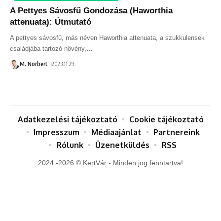
A Pettyes Sávosfű Gondozása (Haworthia
attenuata): Útmutató
A pettyes sávosfű, más néven Haworthia attenuata, a szukkulensek
családjába tartozó növény,
…
M. Norbert
2023.11.29.
Adatkezelési tájékoztató
Cookie tájékoztató
Impresszum
Médiaajánlat
Partnereink
Rólunk
Üzenetküldés
RSS
2024 -2026 © KertVár - Minden jog fenntartva!