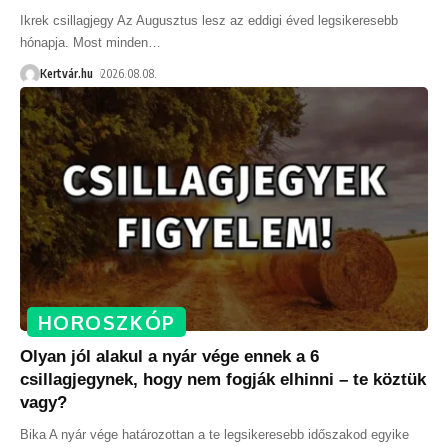
Ikrek csillagjegy Az Augusztus lesz az eddigi éved legsikeresebb
hónapja. Most minden
…
Kertvár.hu
2026.08.08.
HOROSZKÓP
Olyan jól alakul a nyár vége ennek a 6
csillagjegynek, hogy nem fogják elhinni – te köztük
vagy?
Bika A nyár vége határozottan a te legsikeresebb időszakod egyike