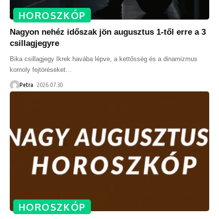
HOROSZKÓP
Nagyon nehéz időszak jön augusztus 1-től erre a 3
csillagjegyre
Bika csillagjegy Ikrek havába lépve, a kettősség és a dinamizmus
komoly fejtöréseket
…
Petra
2026.07.30.
HOROSZKÓP