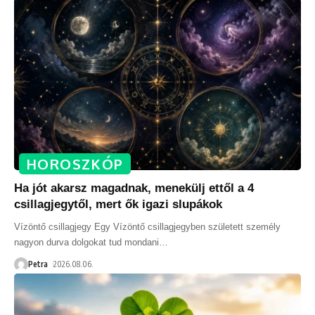
HOROSZKÓP
Ha jót akarsz magadnak, menekülj ettől a 4
csillagjegytől, mert ők igazi slupákok
Vízöntő csillagjegy Egy Vízöntő csillagjegyben született személy
nagyon durva dolgokat tud mondani
…
Petra
2026.08.06.