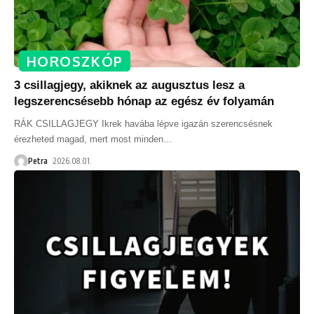
HOROSZKÓP
3 csillagjegy, akiknek az augusztus lesz a
legszerencsésebb hónap az egész év folyamán
RÁK CSILLAGJEGY Ikrek havába lépve igazán szerencsésnek
érezheted magad, mert most minden
…
Petra
2026.08.01.