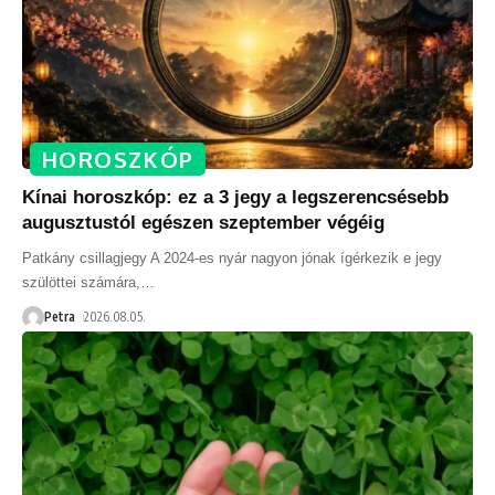
HOROSZKÓP
Kínai horoszkóp: ez a 3 jegy a legszerencsésebb
augusztustól egészen szeptember végéig
Patkány csillagjegy A 2024-es nyár nagyon jónak ígérkezik e jegy
szülöttei számára,
…
Petra
2026.08.05.