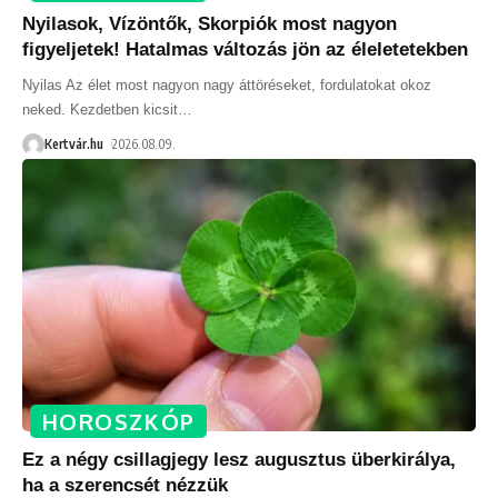
Nyilasok, Vízöntők, Skorpiók most nagyon
figyeljetek! Hatalmas változás jön az éleletetekben
Nyilas Az élet most nagyon nagy áttöréseket, fordulatokat okoz
neked. Kezdetben kicsit
…
Kertvár.hu
2026.08.09.
HOROSZKÓP
Ez a négy csillagjegy lesz augusztus überkirálya,
ha a szerencsét nézzük