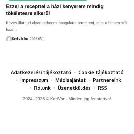
Ezzel a recepttel a házi kenyerem mindig
tökéletesre sikerül
Kevés illat tud olyan otthonos hangulatot teremteni, mint a frissen sült
házi
…
Kertvár.hu
2026.05.11.
Adatkezelési tájékoztató
Cookie tájékoztató
Impresszum
Médiaajánlat
Partnereink
Rólunk
Üzenetküldés
RSS
2024 -2026 © KertVár - Minden jog fenntartva!