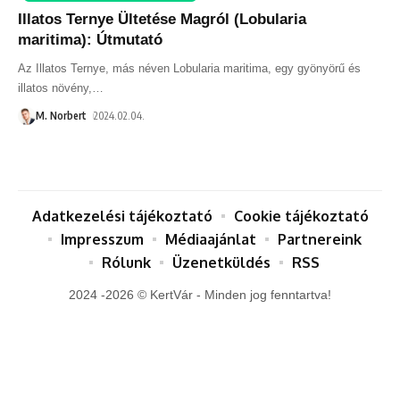
Illatos Ternye Ültetése Magról (Lobularia
maritima): Útmutató
Az Illatos Ternye, más néven Lobularia maritima, egy gyönyörű és
illatos növény,
…
M. Norbert
2024.02.04.
Adatkezelési tájékoztató
Cookie tájékoztató
Impresszum
Médiaajánlat
Partnereink
Rólunk
Üzenetküldés
RSS
2024 -2026 © KertVár - Minden jog fenntartva!