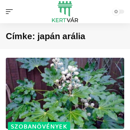
Címke:
japán arália
SZOBANÖVÉNYEK