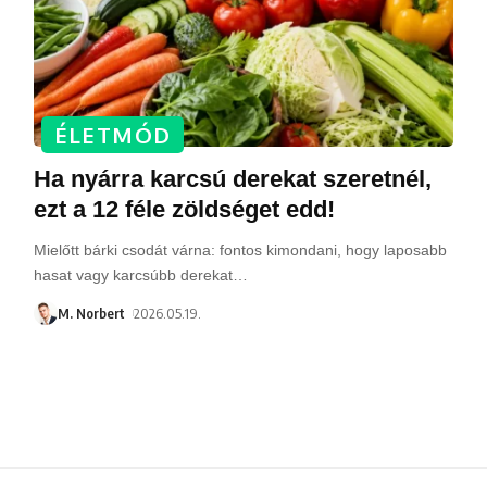
ÉLETMÓD
Ha nyárra karcsú derekat szeretnél,
ezt a 12 féle zöldséget edd!
Mielőtt bárki csodát várna: fontos kimondani, hogy laposabb
hasat vagy karcsúbb derekat
…
M. Norbert
2026.05.19.