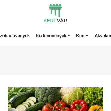
zobanövények
Kerti növények
Kert
Akvaker