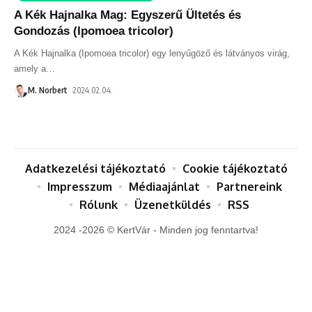
A Kék Hajnalka Mag: Egyszerű Ültetés és
Gondozás (Ipomoea tricolor)
A Kék Hajnalka (Ipomoea tricolor) egy lenyűgöző és látványos virág,
amely a
…
M. Norbert
2024.02.04.
Adatkezelési tájékoztató
Cookie tájékoztató
Impresszum
Médiaajánlat
Partnereink
Rólunk
Üzenetküldés
RSS
2024 -2026 © KertVár - Minden jog fenntartva!