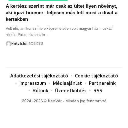
A kertész szerint már csak az ültet ilyen növényt,
aki igazi boomer: teljesen más lett most a divat a
kertekben
Volt idő, amikor szinte elképzelhetetlen volt magyar ház muskátli
nélkül. Piros, rózsaszín
…
Kertvár.hu
2026.05.18.
Adatkezelési tájékoztató
Cookie tájékoztató
Impresszum
Médiaajánlat
Partnereink
Rólunk
Üzenetküldés
RSS
2024 -2026 © KertVár - Minden jog fenntartva!