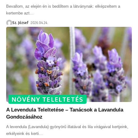
Bevallom, az elején én is bedőltem a látványnak: elképzeltem a
kertembe azt
…
Sz. József
2026.04.24.
NÖVÉNY TELELTETÉS
A Levendula Teleltetése – Tanácsok a Lavandula
Gondozásához
A levendula (Lavandula) gyönyörű illatával és lila virágaival kertjeink,
erkélyeink és kerti
…