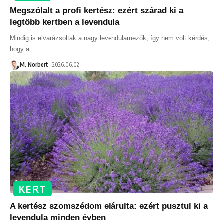
Megszólalt a profi kertész: ezért szárad ki a
legtöbb kertben a levendula
Mindig is elvarázsoltak a nagy levendulamezők, így nem volt kérdés,
hogy a
…
M. Norbert
2026.06.02.
KERT
A kertész szomszédom elárulta: ezért pusztul ki a
levendula minden évben