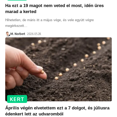
Ha ezt a 19 magot nem veted el most, idén üres
marad a kerted
Hihetetlen, de máris itt a május vége, és vele együtt végre
megérkezett
…
M. Norbert
2026.05.28.
KERT
Április végén elvetettem ezt a 7 dolgot, és júliusra
édenkert lett az udvaromból