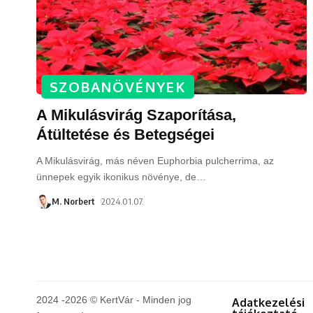
SZOBANÖVÉNYEK
A Mikulásvirág Szaporítása,
Átültetése és Betegségei
A Mikulásvirág, más néven Euphorbia pulcherrima, az
ünnepek egyik ikonikus növénye, de
…
M. Norbert
2024.01.07.
2024 -2026 © KertVár - Minden jog
Adatkezelési