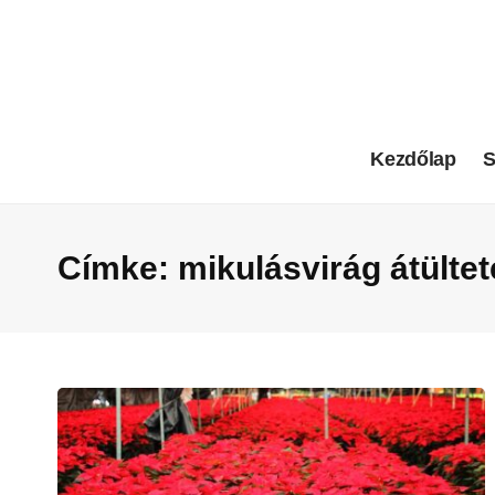
Kezdőlap
S
Címke:
mikulásvirág átülte