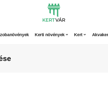
zobanövények
Kerti növények
Kert
Akvaker
tése