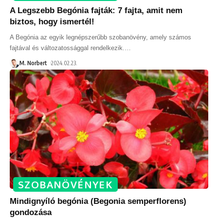
A Legszebb Begónia fajták: 7 fajta, amit nem
biztos, hogy ismertél!
A Begónia az egyik legnépszerűbb szobanövény, amely számos
fajtával és változatossággal rendelkezik.
…
M. Norbert
2024.02.23.
SZOBANÖVÉNYEK
Mindignyíló begónia (Begonia semperflorens)
gondozása