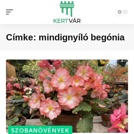
Címke:
mindignyíló begónia
SZOBANÖVÉNYEK