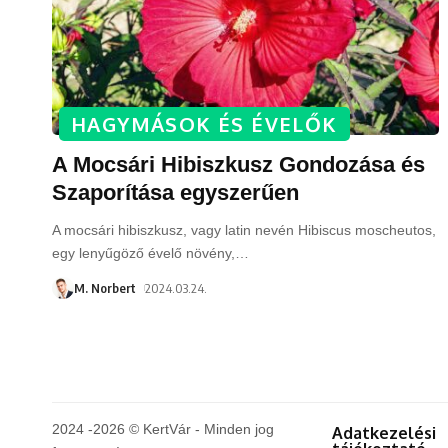
HAGYMÁSOK ÉS ÉVELŐK
A Mocsári Hibiszkusz Gondozása és
Szaporítása egyszerűen
A mocsári hibiszkusz, vagy latin nevén Hibiscus moscheutos,
egy lenyűgöző évelő növény,
…
M. Norbert
2024.03.24.
2024 -2026 © KertVár - Minden jog
Adatkezelési