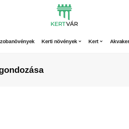
zobanövények
Kerti növények
Kert
Akvaker
 gondozása