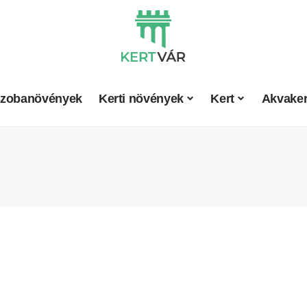
zobanövények
Kerti növények
Kert
Akvaker