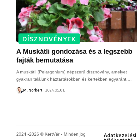
DÍSZNÖVÉNYEK
A Muskátli gondozása és a legszebb
fajták bemutatása
A muskátli (Pelargonium) népszerű dísznövény, amelyet
gyakran találunk háztartásokban és kertekben egyaránt.
…
M. Norbert
2024.05.01.
2024 -2026 © KertVár - Minden jog
Adatkezelési