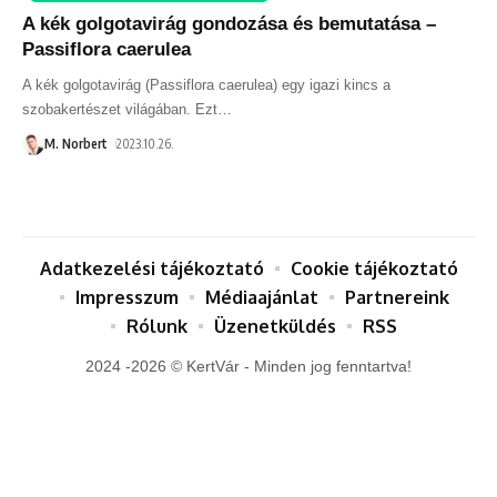
A kék golgotavirág gondozása és bemutatása –
Passiflora caerulea
A kék golgotavirág (Passiflora caerulea) egy igazi kincs a
szobakertészet világában. Ezt
…
M. Norbert
2023.10.26.
Adatkezelési tájékoztató
Cookie tájékoztató
Impresszum
Médiaajánlat
Partnereink
Rólunk
Üzenetküldés
RSS
2024 -2026 © KertVár - Minden jog fenntartva!