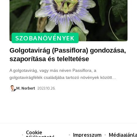
SZOBANÖVÉNYEK
Golgotavirág (Passiflora) gondozása,
szaporítása és teleltetése
A golgotavirág, vagy más néven Passiflora, a
golgotavirágfélék családjába tartozó növények között
…
M. Norbert
2023.10.26.
Cookie
Impresszum
Médiaajánl