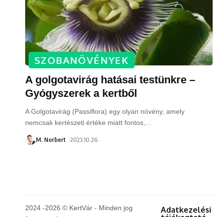
SZOBANÖVÉNYEK
A golgotavirág hatásai testünkre –
Gyógyszerek a kertből
A Golgotavirág (Passiflora) egy olyan növény, amely
nemcsak kertészeti értéke miatt fontos,
…
M. Norbert
2023.10.26.
2024 -2026 © KertVár - Minden jog
Adatkezelési