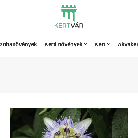
zobanövények
Kerti növények
Kert
Akvaker