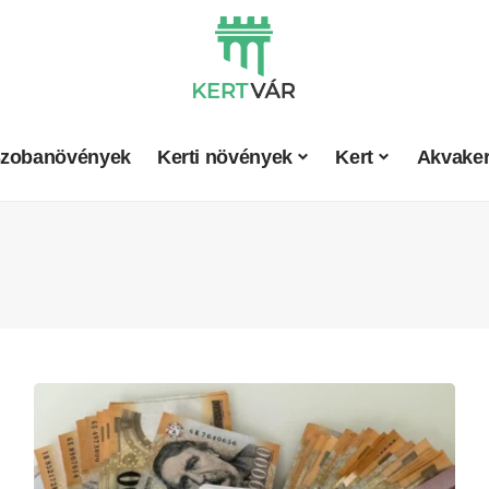
zobanövények
Kerti növények
Kert
Akvaker