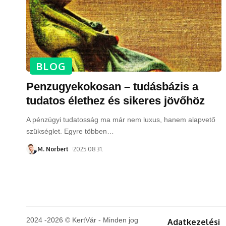
BLOG
Penzugyekokosan – tudásbázis a
tudatos élethez és sikeres jövőhöz
A pénzügyi tudatosság ma már nem luxus, hanem alapvető
szükséglet. Egyre többen
…
M. Norbert
2025.08.31.
2024 -2026 © KertVár - Minden jog
Adatkezelési