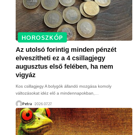
HOROSZKÓP
Az utolsó forintig minden pénzét
elveszítheti ez a 4 csillagjegy
augusztus első felében, ha nem
vigyáz
Kos csillagjegy A bolygók állandó mozgása komoly
változásokat idéz elő a mindennapokban,
…
Petra
2026.07.27.