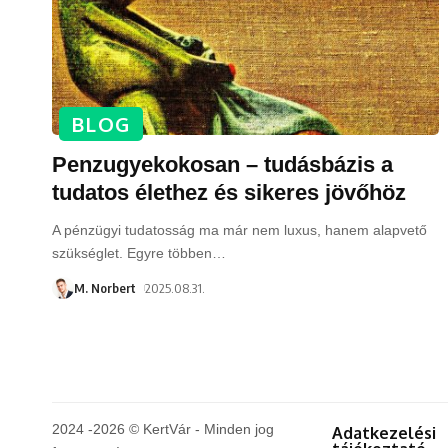
BLOG
Penzugyekokosan – tudásbázis a
tudatos élethez és sikeres jövőhöz
A pénzügyi tudatosság ma már nem luxus, hanem alapvető
szükséglet. Egyre többen
…
M. Norbert
2025.08.31.
2024 -2026 © KertVár - Minden jog
Adatkezelési