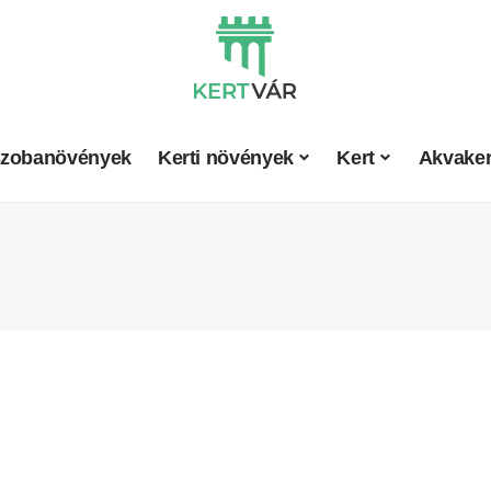
zobanövények
Kerti növények
Kert
Akvaker