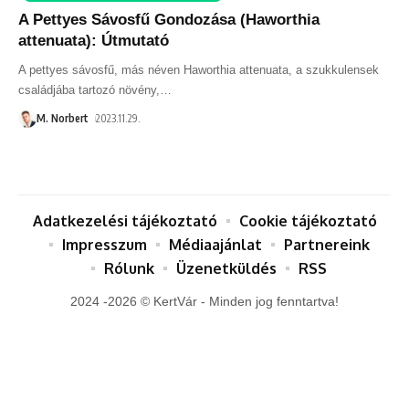
A Pettyes Sávosfű Gondozása (Haworthia
attenuata): Útmutató
A pettyes sávosfű, más néven Haworthia attenuata, a szukkulensek
családjába tartozó növény,
…
M. Norbert
2023.11.29.
Adatkezelési tájékoztató
Cookie tájékoztató
Impresszum
Médiaajánlat
Partnereink
Rólunk
Üzenetküldés
RSS
2024 -2026 © KertVár - Minden jog fenntartva!