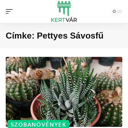
Címke:
Pettyes Sávosfű
SZOBANÖVÉNYEK