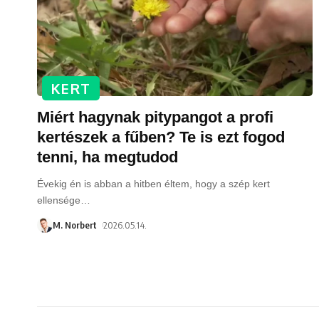
KERT
Miért hagynak pitypangot a profi
kertészek a fűben? Te is ezt fogod
tenni, ha megtudod
Évekig én is abban a hitben éltem, hogy a szép kert
ellensége
…
M. Norbert
2026.05.14.