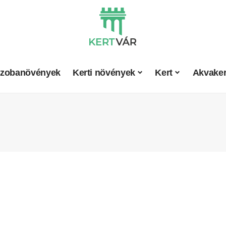
zobanövények
Kerti növények
Kert
Akvaker