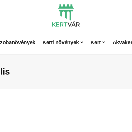
zobanövények
Kerti növények
Kert
Akvaker
lis