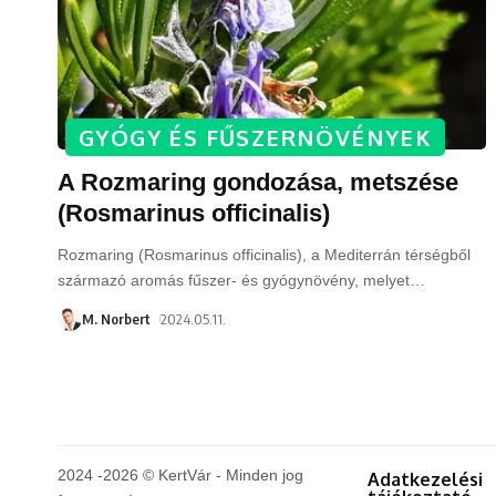
GYÓGY ÉS FŰSZERNÖVÉNYEK
A Rozmaring gondozása, metszése
(Rosmarinus officinalis)
Rozmaring (Rosmarinus officinalis), a Mediterrán térségből
származó aromás fűszer- és gyógynövény, melyet
…
M. Norbert
2024.05.11.
2024 -2026 © KertVár - Minden jog
Adatkezelési