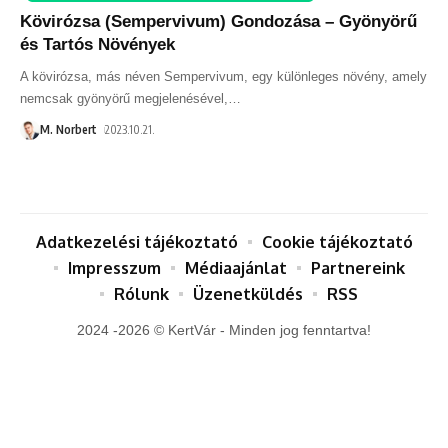
Kövirózsa (Sempervivum) Gondozása – Gyönyörű
és Tartós Növények
A kövirózsa, más néven Sempervivum, egy különleges növény, amely
nemcsak gyönyörű megjelenésével,
…
M. Norbert
2023.10.21.
Adatkezelési tájékoztató
Cookie tájékoztató
Impresszum
Médiaajánlat
Partnereink
Rólunk
Üzenetküldés
RSS
2024 -2026 © KertVár - Minden jog fenntartva!