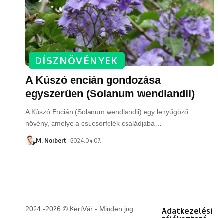
DÍSZNÖVÉNYEK
A Kúszó encián gondozása
egyszerűen (Solanum wendlandii)
A Kúszó Encián (Solanum wendlandii) egy lenyűgöző
növény, amelye a csucsorfélék családjába
…
M. Norbert
2024.04.07.
2024 -2026 © KertVár - Minden jog
Adatkezelési