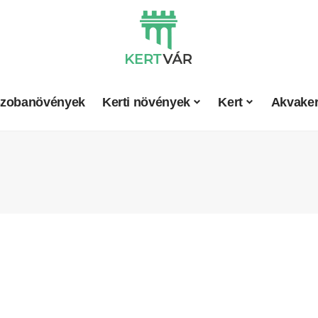
zobanövények
Kerti növények
Kert
Akvaker