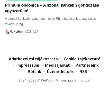
Primula obconica – A szobai kankalin gondozása
egyszerűen!
A szobai kankalin, vagy más néven Primula obconica, egy bájos
tavaszi virág,
…
M. Norbert
2023.10.05.
Adatkezelési tájékoztató
Cookie tájékoztató
Impresszum
Médiaajánlat
Partnereink
Rólunk
Üzenetküldés
RSS
2024 -2026 © KertVár - Minden jog fenntartva!