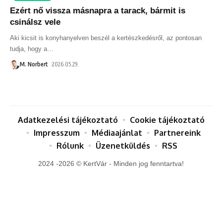
Ezért nő vissza másnapra a tarack, bármit is
csinálsz vele
Aki kicsit is konyhanyelven beszél a kertészkedésről, az pontosan
tudja, hogy a
…
M. Norbert
2026.05.29.
Adatkezelési tájékoztató
Cookie tájékoztató
Impresszum
Médiaajánlat
Partnereink
Rólunk
Üzenetküldés
RSS
2024 -2026 © KertVár - Minden jog fenntartva!