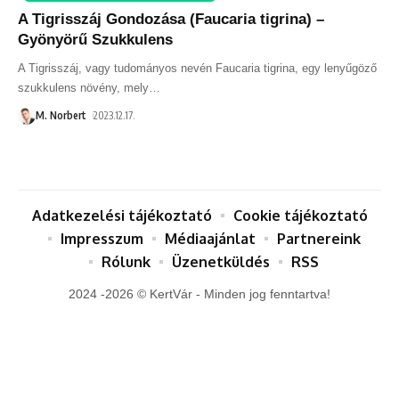
A Tigrisszáj Gondozása (Faucaria tigrina) –
Gyönyörű Szukkulens
A Tigrisszáj, vagy tudományos nevén Faucaria tigrina, egy lenyűgöző
szukkulens növény, mely
…
M. Norbert
2023.12.17.
Adatkezelési tájékoztató
Cookie tájékoztató
Impresszum
Médiaajánlat
Partnereink
Rólunk
Üzenetküldés
RSS
2024 -2026 © KertVár - Minden jog fenntartva!