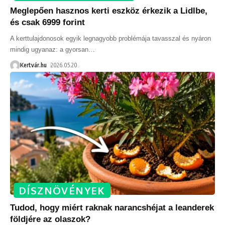
Meglepően hasznos kerti eszköz érkezik a Lidlbe,
és csak 6999 forint
A kerttulajdonosok egyik legnagyobb problémája tavasszal és nyáron
mindig ugyanaz: a gyorsan
…
Kertvár.hu
2026.05.20.
DÍSZNÖVÉNYEK
Tudod, hogy miért raknak narancshéjat a leanderek
földjére az olaszok?