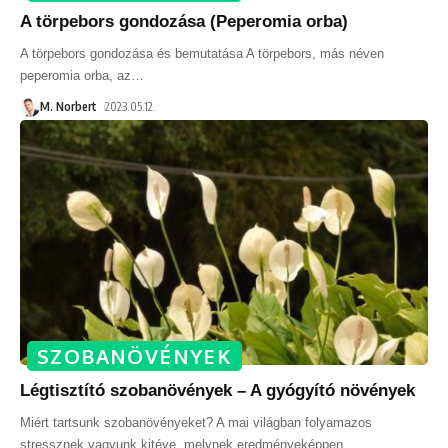
A törpebors gondozása (Peperomia orba)
A törpebors gondozása és bemutatása A törpebors, más néven
peperomia orba, az
…
M. Norbert
2023.05.12.
SZOBANÖVÉNYEK
Légtisztító szobanövények – A gyógyító növények
Miért tartsunk szobanövényeket? A mai világban folyamazos
stressznek vagyunk kitéve, melynek eredményeképpen
…