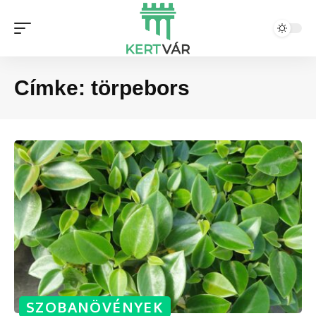
Címke:
törpebors
SZOBANÖVÉNYEK