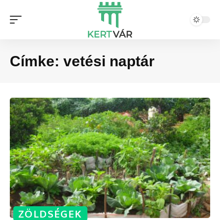
Címke:
vetési naptár
ZÖLDSÉGEK