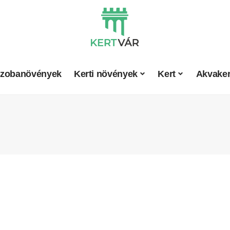
zobanövények
Kerti növények
Kert
Akvaker