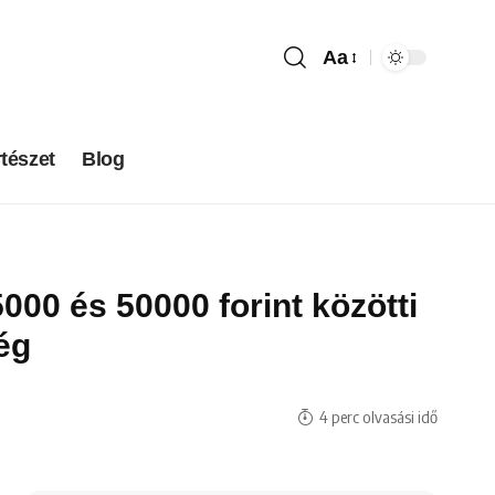
Aa
tészet
Blog
000 és 50000 forint közötti
ég
4 perc olvasási idő