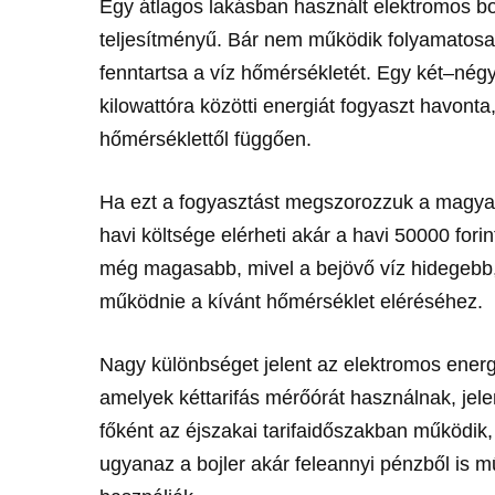
Egy átlagos lakásban használt elektromos bojl
teljesítményű. Bár nem működik folyamatosa
fenntartsa a víz hőmérsékletét. Egy két–nég
kilowattóra közötti energiát fogyaszt havonta,
hőmérséklettől függően.
Ha ezt a fogyasztást megszorozzuk a magyaro
havi költsége elérheti akár a havi 50000 fori
még magasabb, mivel a bejövő víz hidegebb,
működnie a kívánt hőmérséklet eléréséhez.
Nagy különbséget jelent az elektromos energ
amelyek kéttarifás mérőórát használnak, jele
főként az éjszakai tarifaidőszakban működi
ugyanaz a bojler akár feleannyi pénzből is m