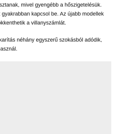
asztanak, mivel gyengébb a hőszigetelésük.
ét gyakrabban kapcsol be. Az újabb modellek
kkenthetik a villanyszámlát.
karítás néhány egyszerű szokásból adódik,
asznál.