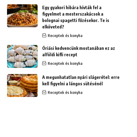
Egy gyakori hibára hívták fel a
figyelmet a mesterszakácsok a
bolognai spagetti főzésekor. Te is
elköveted?
Receptek és konyha
Óriási kedvencünk mostanában ez az
alföldi kifli recept
Receptek és konyha
A megunhatatlan nyári slágerétel: erre
kell figyelni a lángos sütésénél
Receptek és konyha