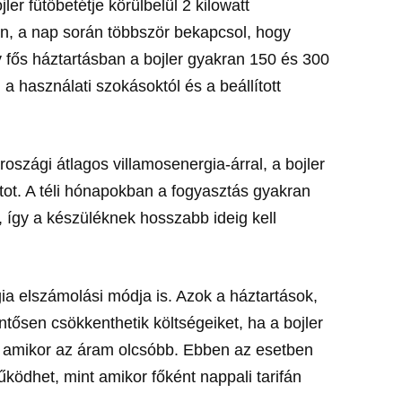
er fűtőbetétje körülbelül 2 kilowatt
n, a nap során többször bekapcsol, hogy
y fős háztartásban a bojler gyakran 150 és 300
 a használati szokásoktól és a beállított
szági átlagos villamosenergia-árral, a bojler
ntot. A téli hónapokban a fogyasztás gyakran
 így a készüléknek hosszabb ideig kell
ia elszámolási módja is. Azok a háztartások,
ntősen csökkenthetik költségeiket, ha a bojler
k, amikor az áram olcsóbb. Ebben az esetben
űködhet, mint amikor főként nappali tarifán