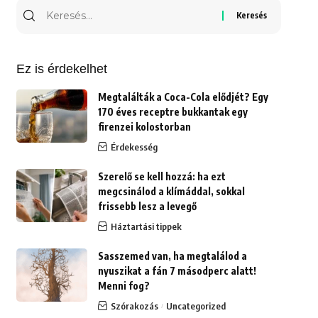
Keresés
erre:
Ez is érdekelhet
Megtalálták a Coca-Cola elődjét? Egy
170 éves receptre bukkantak egy
firenzei kolostorban
Érdekesség
Szerelő se kell hozzá: ha ezt
megcsinálod a klímáddal, sokkal
frissebb lesz a levegő
Háztartási tippek
Sasszemed van, ha megtalálod a
nyuszikat a fán 7 másodperc alatt!
Menni fog?
Szórakozás
Uncategorized