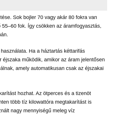
tése. Sok bojler 70 vagy akár 80 fokra van
ő 55–60 fok. Így csökken az áramfogyasztás,
mán.
 használata. Ha a háztartás kéttarifás
er éjszaka működik, amikor az áram jelentősen
álnak, amely automatikusan csak az éjszakai
rítást hozhat. Az ötperces és a tizenöt
ten több tíz kilowattóra megtakarítást is
sznált nagy mennyiségű meleg víz