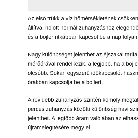
Az első trükk a víz hőmérsékletének csökken
állítva, holott normál zuhanyzáshoz elegend
és a bojler ritkábban kapcsol be a nap folya
Nagy különbséget jelenthet az éjszakai tarifa
mérőórával rendelkezik, a legjobb, ha a bojl
olcsóbb. Sokan egyszerű időkapcsolót haszn
órákban kapcsolja be a bojlert.
A rövidebb zuhanyzás szintén komoly megtaka
perces zuhanyzás közötti különbség havi szin
jelenthet. A legtöbb áram valójában az elha
újramelegítésére megy el.