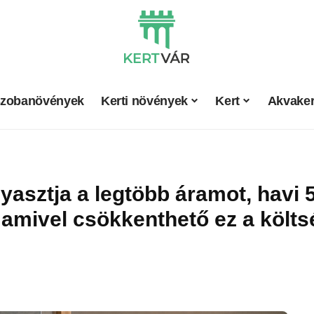
zobanövények
Kerti növények
Kert
Akvaker
yasztja a legtöbb áramot, havi 5
 amivel csökkenthető ez a költs